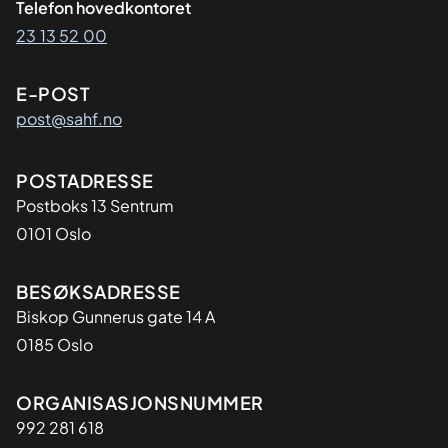
Telefon hovedkontoret
23 13 52 00
E-POST
post@sahf.no
Adresse
POSTADRESSE
Postboks 13 Sentrum
0101 Oslo
BESØKSADRESSE
Biskop Gunnerus gate 14 A
0185 Oslo
Organisasjon
ORGANISASJONSNUMMER
992 281 618