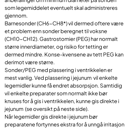
som legemiddelet eventuelt skal administreres
gjennom.
Barnesonder (CH6-CH8*) vil dermed oftere være
et problem enn sonder beregnet til voksne
(CH10-CH12). Gastrostomier (PEG) har normalt
større innerdiameter, og risiko for tetting er
dermed mindre. Konse-kvensene av tett PEG kan
derimot være større.
Sonder/PEG med plassering i ventrikkelen er
mest vanlig. Ved plassering i jejunum vil enkelte
legemidler kunne få endret absorpsjon. Samtidig
vil enkelte preparater som normalt ikke bør
knuses for å gis i ventrikkelen, kunne gis direkte i
jejunum (se oversikt på neste side).
Når legemidler gis direkte i jejunum bør
preparatene fortynnes ekstra for å unngå irritasjon