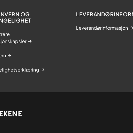
NVERN OG
LEVERANDØRINFOR
ENGELIGHET
Leverandørinformasjon
trere
sjonskapsler
ern
elighetserklæring