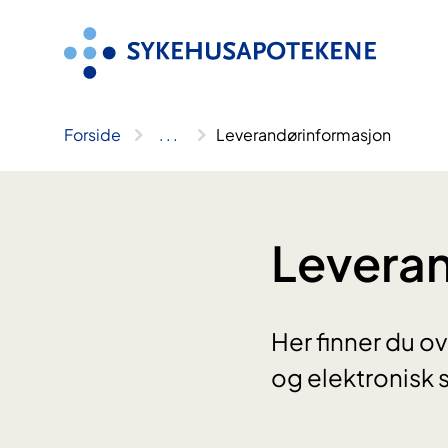
Hopp
til
innhold
Forside
..
.
Leverandørinformasjon
Levera
Her finner du ov
og elektronisk 