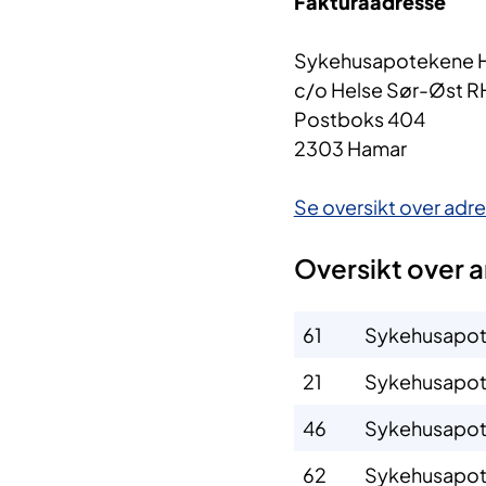
Fakturaadresse
Sykehusapotekene 
c/o Helse Sør-Øst R
Postboks 404​
2303 Hamar
Se oversikt over adres
Oversikt over 
61​​
Sykehusapot
21
Sykehusapo
46
Sykehusapot
62
Sykehusapo