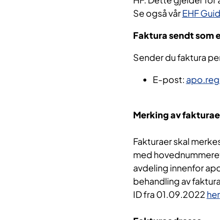
Se også vår
EHF Gui
Faktura sendt som 
Sender du faktura per 
E-post:
apo.reg
Merking av fakturae
Fakturaer skal merk
med hovednummeret (s
avdeling innenfor apo
behandling av faktura
ID fra 01.09.2022
her