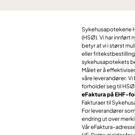
Sykehusapotekene HF 
(HSØ). Vi har innført n
betyr at vi i størst m
eller fritekstbestillin
sykehusapotekets be
Målet er å effektivis
våre leverandører. Vi
forholder seg til HSØ s
eFaktura på EHF-f
Fakturaer til Sykehu
For leverandører som 
endring ut over merk
Vår eFaktura-adresse
HF. Dette gjelder for 