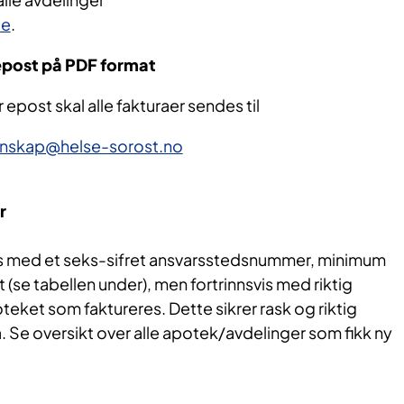
de
.
epost på PDF format
epost skal alle fakturaer sendes til
nskap@helse-sorost.no
r
es med et seks-sifret ansvarsstedsnummer, minimum
e tabellen under), men fortrinnsvis med riktig
teket som faktureres. Dette sikrer rask og riktig
. Se oversikt over alle apotek/avdelinger som fikk ny