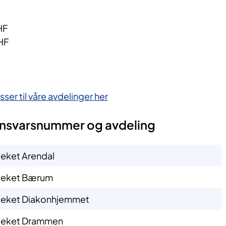
HF
HF
ser til våre avdelinger her​
a​nsvarsnummer og avdeling​
eket Arendal
teket Bærum
eket Diakonhjemmet
teket Drammen