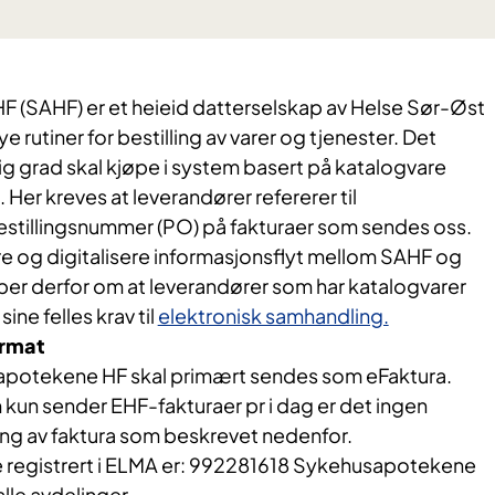
(SAHF) er et heieid datterselskap av Helse Sør-Øst
ye rutiner for bestilling av varer og tjenester. Det
ulig grad skal kjøpe i system basert på katalogvare
g. Her kreves at leverandører refererer til
stillingsnummer (PO) på fakturaer som sendes oss.
ere og digitalisere informasjonsflyt mellom SAHF og
 ber derfor om at leverandører som har katalogvarer
ine felles krav til
elektronisk samhandling.
ormat
sapotekene HF skal primært sendes som eFaktura.
kun sender EHF-fakturaer pr i dag er det ingen
ing av faktura som beskrevet nedenfor.
 registrert i ELMA er: 992281618 Sykehusapotekene
alle avdelinger