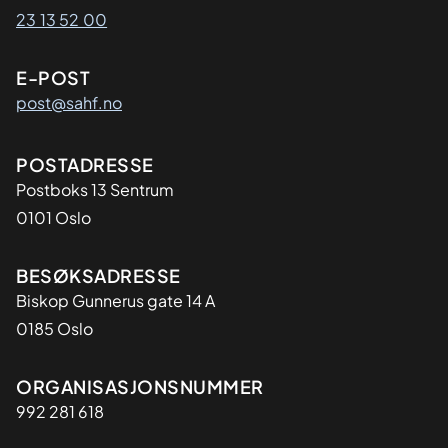
23 13 52 00
E-POST
post@sahf.no
Adresse
POSTADRESSE
Postboks 13 Sentrum
0101 Oslo
BESØKSADRESSE
Biskop Gunnerus gate 14 A
0185 Oslo
Organisasjon
ORGANISASJONSNUMMER
992 281 618