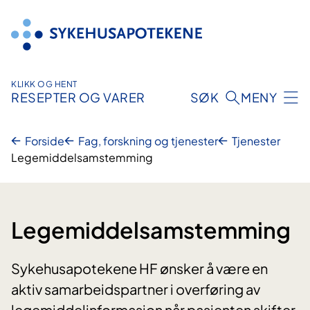
Hopp
til
innhold
KLIKK OG HENT
RESEPTER OG VARER
SØK
MENY
Forside
Fag, forskning og tjenester
Tjenester
Legemiddelsamstemming
Legemiddelsamstemming
Sykehusapotekene HF ønsker å være en
aktiv samarbeidspartner i overføring av
legemiddelinformasjon når pasienten skifter