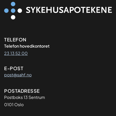
Kontaktinformasjon
TELEFON
Telefon hovedkontoret
23 13 52 00
E-POST
post@sahf.no
Adresse
POSTADRESSE
Postboks 13 Sentrum
0101 Oslo