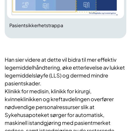
Pasientsikkerhetstrappa
Han sier videre at dette vil bidra til mer effektiv
legemiddelhåndtering, øke etterlevelse av lukket
legemiddelsløyfe (LLS) og dermed mindre
pasientskader.
Klinikk for medisin, klinikk for kirurgi,
kvinneklinikken og kreftavdelingen overfører
nødvendige personalressurser slik at
Sykehusapoteket sørger for automatisk,
maskinell istandgjøring med pasientmerket
endose, samt istandgjøring av de resterende