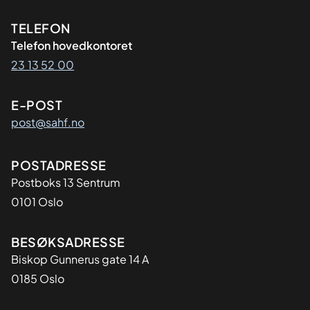
Kontaktinformasjon
TELEFON
Telefon hovedkontoret
23 13 52 00
E-POST
post@sahf.no
Adresse
POSTADRESSE
Postboks 13 Sentrum
0101 Oslo
BESØKSADRESSE
Biskop Gunnerus gate 14 A
0185 Oslo