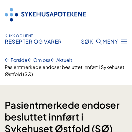
Hopp
til
innhold
KLIKK OG HENT
RESEPTER OG VARER
SØK
MENY
Forside
Om oss
Aktuelt
Pasientmerkede endoser besluttet innført i Sykehuset
Østfold (SØ)
Pasientmerkede endoser
besluttet innført i
Sykehuset Østfold (SØ)