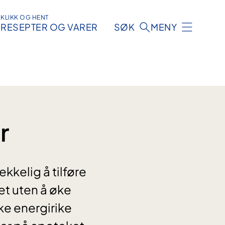
KLIKK OG HENT
RESEPTER OG VARER
SØK
MENY
r
kkelig å tilføre
det uten å øke
ke energirike