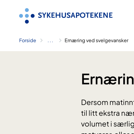
Hopp
til
innhold
Forside
..
.
Ernæring ved svelgevansker
Ernærin
Dersom matinntak
til litt ekstra 
volumet i særli