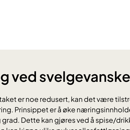
g ved svelgevanske
et er noe redusert, kan det være tilstre
næring. Prinsippet er å øke næringsinnhol
g grad. Dette kan gjøres ved å spise/drik