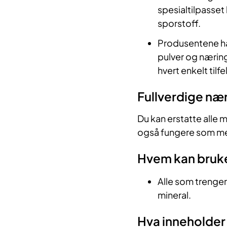
spesialtilpasset
sporstoff.
Produsentene har
pulver og næring
hvert enkelt tilfel
Fullverdige næ
Du kan erstatte alle 
også fungere som mel
Hvem kan bruke
Alle som trenger
mineral.
Hva inneholder