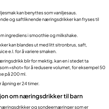
ljesmak kan benyttes som vaniljesaus.
de og saftliknende næringsdrikker kan fryses til
om ingrediens i smoothie og milkshake.
ker kan blandes ut med litt sitronbrus, saft,
ce e.l. for å variere smaken.
ringsdrikk blir for mektig, kan en i stedet ta
som «shot» for å redusere volumet, for eksempel 50
ske på 200 ml.
 åpning er 24 timer.
jon om næringsdrikker til barn
 næringsdrikker og sondeernæringer som er