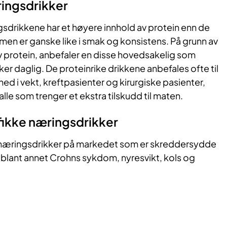
ringsdrikker
sdrikkene har et høyere innhold av protein enn de
 men er ganske like i smak og konsistens. På grunn av
v protein, anbefaler en disse hovedsakelig som
ker daglig. De proteinrike drikkene anbefales ofte til
ed i vekt, kreftpasienter og kirurgiske pasienter,
lle som trenger et ekstra tilskudd til maten.
ikke næringsdrikker
ke næringsdrikker på markedet som er skreddersydde
 blant annet Crohns sykdom, nyresvikt, kols og