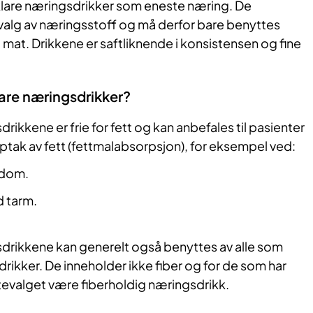
klare næringsdrikker som eneste næring. De
tvalg av næringsstoff og må derfor bare benyttes
g mat. Drikkene er saftliknende i konsistensen og fine
are næringsdrikker?
rikkene er frie for fett og kan anbefales til pasienter
tak av fett (fettmalabsorpsjon), for eksempel ved:
kdom.
 tarm.
.
sdrikkene kan generelt også benyttes av alle som
rikker. De inneholder ikke fiber og for de som har
stevalget være fiberholdig næringsdrikk.