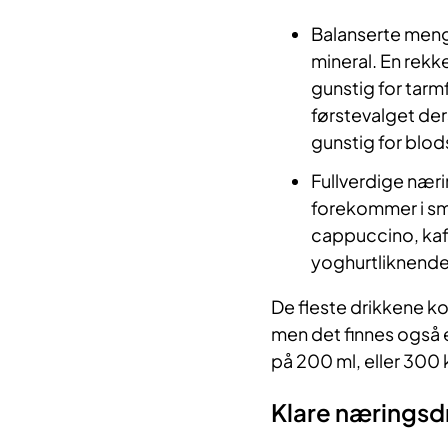
Balanserte mengd
mineral. En rekke
gunstig for tarm
førstevalget der
gunstig for blo
Fullverdige næri
forekommer i sm
cappuccino, kaff
yoghurtliknende 
De fleste drikkene k
men det finnes også e
på 200 ml, eller 300 
Klare næringsd