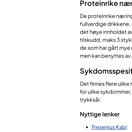
Proteinrike næ
De proteinrike næring
fullverdige drikkene,
det høye innholdet a
tilskudd; maks 3 styk
de som har gått mye n
men kan benyttes av a
Sykdomsspesif
Det finnes flere uli
for ulike sykdommer,
trykksår.
Nyttige lenker
Fresenius Kabi