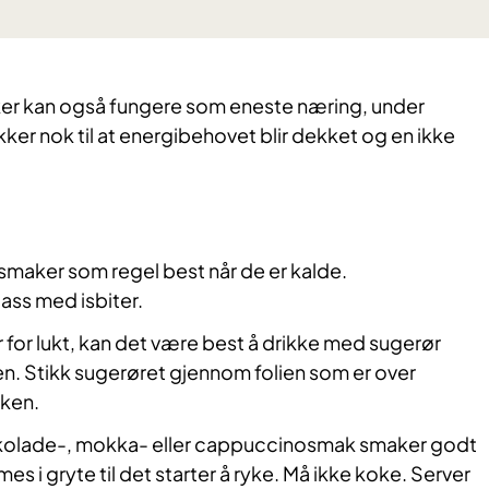
ker kan også fungere som eneste næring, under
kker nok til at energibehovet blir dekket og en ikke
smaker som regel best når de er kalde.
lass med isbiter.
 for lukt, kan det være best å drikke med sugerør
ken. Stikk sugerøret gjennom folien som er over
sken.
kolade-, mokka- eller cappuccinosmak smaker godt
s i gryte til det starter å ryke. Må ikke koke. Server