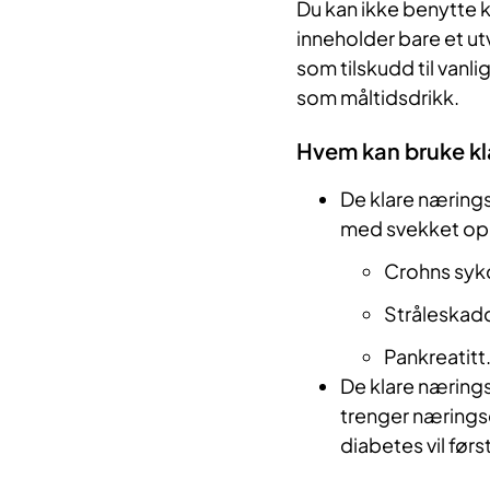
Du kan ikke benytte 
inneholder bare et u
som tilskudd til vanli
som måltidsdrikk.
Hvem kan bruke kl
De klare næringsd
med svekket opp
Crohns sy
Stråleskadd
Pankreatitt
De klare næring
trenger næringsd
diabetes vil før