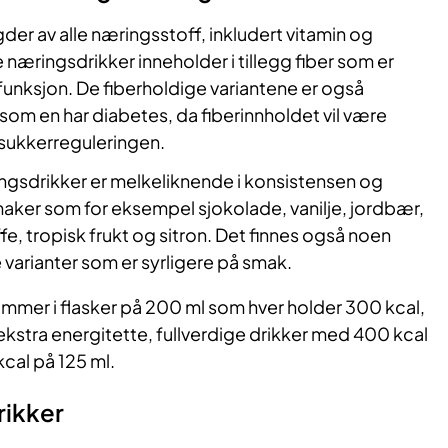
er av alle næringsstoff, inkludert vitamin og
 næringsdrikker inneholder i tillegg fiber som er
funksjon. De fiberholdige variantene er også
som en har diabetes, da fiberinnholdet vil være
dsukkerreguleringen.
ngsdrikker er melkeliknende i konsistensen og
aker som for eksempel sjokolade, vanilje, jordbær,
e, tropisk frukt og sitron. Det finnes også noen
varianter som er syrligere på smak.
ommer i flasker på 200 ml som hver holder 300 kcal,
kstra energitette, fullverdige drikker med 400 kcal
kcal på 125 ml.
rikker