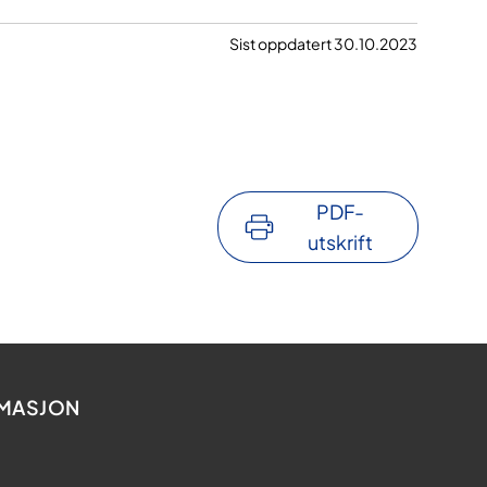
Sist oppdatert 30.10.2023
PDF-
utskrift
MASJON