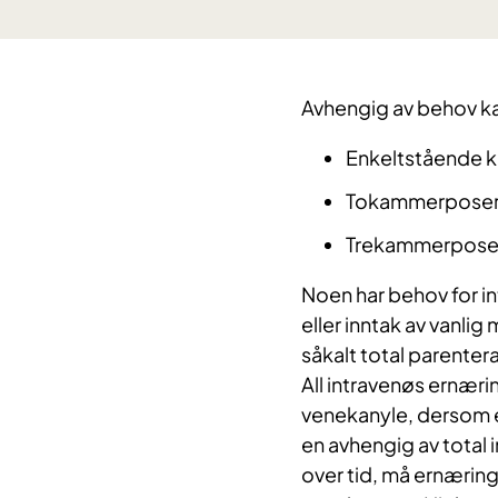
​Avhengig av behov k
Enkeltstående k
Tokammerposer (
Trekammerposer 
Noen har behov for i
eller inntak av vanli
såkalt total parenter
All intravenøs ernærin
venekanyle, dersom en
en avhengig av total 
over tid, må ernæringe