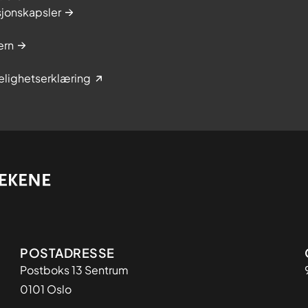
sjonskapsler
ern
elighetserklæring
Adresse
POSTADRESSE
Postboks 13 Sentrum
0101 Oslo