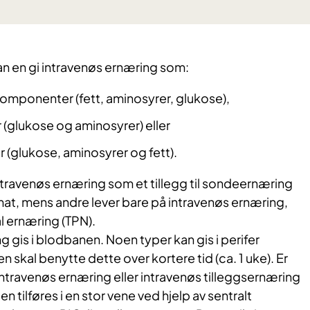
an en gi intravenøs ernæring som:
omponenter (fett, aminosyrer, glukose),
glukose og aminosyrer) eller
(glukose, aminosyrer og fett).
ntravenøs ernæring som et tillegg til sondeernæring
g mat, mens andre lever bare på intravenøs ernæring,
al ernæring (TPN).
g gis i blodbanen. Noen typer kan gis i perifer
 skal benytte dette over kortere tid (ca. 1 uke). Er
intravenøs ernæring eller intravenøs tilleggsernæring
n tilføres i en stor vene ved hjelp av sentralt