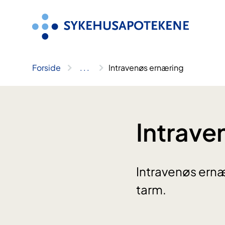
Hopp
til
innhold
Forside
..
.
Intravenøs ernæring
Intrave
Intravenøs ernær
tarm.