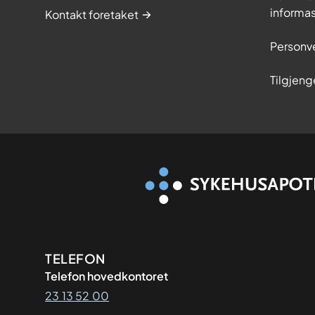
informa
Kontakt foretaket
Personv
Tilgjeng
Kontaktinformasjon
TELEFON
Telefon hovedkontoret
23 13 52 00