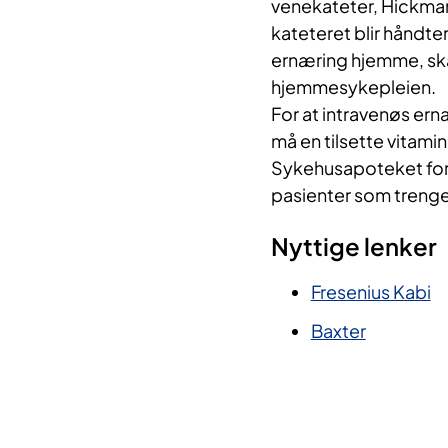
venekateter, Hickmann
kateteret blir håndter
ernæring hjemme, ska
hjemmesykepleien.
For at intravenøs ern
må en tilsette vitami
Sykehusapoteket foret
pasienter som trenger
Nyttige lenker
Fresenius Kabi
Baxter