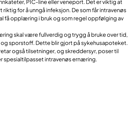
kateter, PIC-line eller veneport. Det er viktig at
t riktig for å unngå infeksjon. De som får intravenøs
l få opplæring i bruk og som regel oppfølging av
æring skal være fullverdig og trygg å bruke over tid,
n og sporstoff. Dette blir gjort på sykehusapoteket.
ar også tilsetninger, og skreddersyr, poser til
 spesialtilpasset intravenøs ernæring.