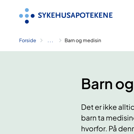
Hopp
til
innhold
Forside
..
.
Barn og medisin
Barn og
Det er ikke allt
barn ta medisin
hvorfor. På den