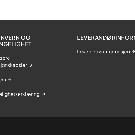
NVERN OG
LEVERANDØRINFOR
ENGELIGHET
Leverandørinformasjon
trere
sjonskapsler
ern
elighetserklæring