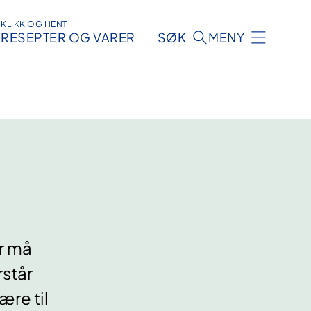
KLIKK OG HENT
RESEPTER OG VARER
SØK
MENY
er må
rstår
ære til