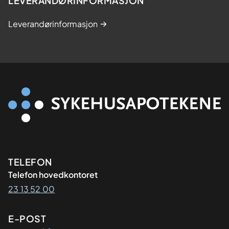
LEVERANDØRINFORMASJON
Leverandørinformasjon
Kontaktinformasjon
TELEFON
Telefon hovedkontoret
23 13 52 00
E-POST