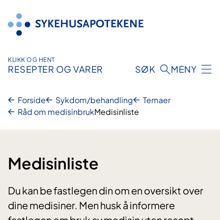
Hopp
til
innhold
KLIKK OG HENT
RESEPTER OG VARER
SØK
MENY
Forside
Sykdom/behandling
Temaer
Råd om medisinbruk
Medisinliste
Medisinliste
Du kan be fastlegen din om en oversikt over
dine medisiner. Men husk å informere
fastlegen om bruk av medisin uten resept,