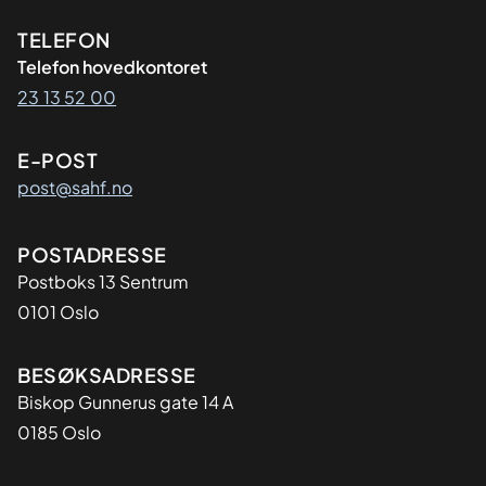
Kontaktinformasjon
TELEFON
Telefon hovedkontoret
23 13 52 00
E-POST
post@sahf.no
Adresse
POSTADRESSE
Postboks 13 Sentrum
0101 Oslo
BESØKSADRESSE
Biskop Gunnerus gate 14 A
0185 Oslo