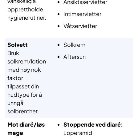
vanskelig å
Ansiktsservietter
opprettholde
Intimservietter
hygienerutiner.
Våtservietter
Solvett
Solkrem
Bruk
Aftersun
solkrem/lotion
med høy nok
faktor
tilpasset din
hudtype for å
unngå
solbrenthet.
Mot
diaré/løs
Stoppende
ved
diaré:
mage
Loperamid