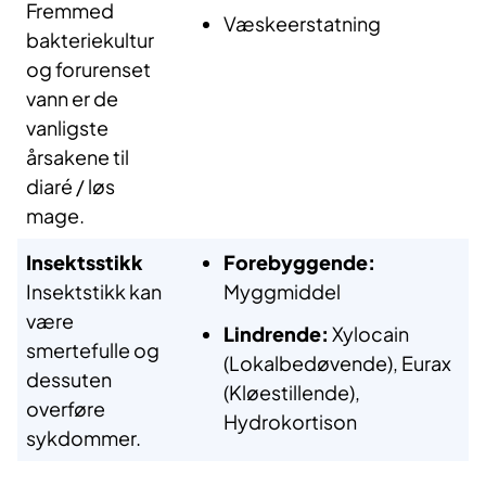
Fremmed
Væskeerstatning
bakteriekultur
og forurenset
vann er de
vanligste
årsakene til
diaré / løs
mage.
Insektsstikk
Forebyggende:
Insektstikk kan
Myggmiddel
være
Lindrende:
Xylocain
smertefulle og
(Lokalbedøvende), Eurax
dessuten
(Kløestillende),
overføre
Hydrokortison
sykdommer.