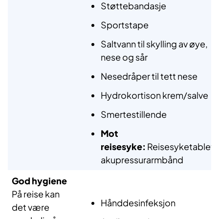
Støttebandasje
Sportstape
Saltvann til skylling av øye,
nese og sår
Nesedråper til tett nese
Hydrokortison krem/salve
Smertestillende
Mot
reisesyke:
Reisesyketablett
akupressurarmbånd
God
hygiene
På reise kan
Hånddesinfeksjon
det være