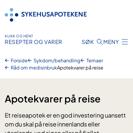
Hopp
til
innhold
KLIKK OG HENT
RESEPTER OG VARER
SØK
MENY
Forside
Sykdom/behandling
Temaer
Råd om medisinbruk
Apotekvarer på reise
Apotekvarer på reise
Et reiseapotek er en god investering uansett
om du skal på reise innenlands eller
utenlands, ved sjøen eller på fjellet.