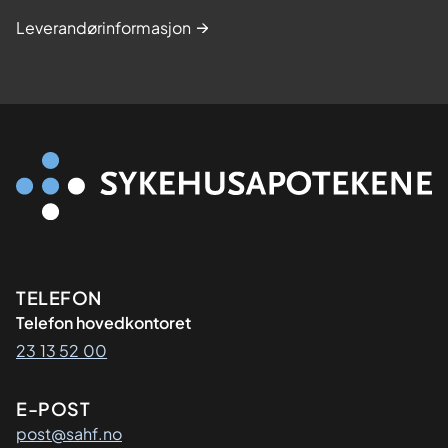
Leverandørinformasjon
Kontaktinformasjon
TELEFON
Telefon hovedkontoret
23 13 52 00
E-POST
post@sahf.no