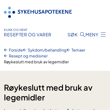
Hopp
til
innhold
KLIKK OG HENT
RESEPTER OG VARER
SØK
MENY
Forside
Sykdom/behandling
Temaer
Resept og medisiner
Røykeslutt med bruk av legemidler
Røykeslutt med bruk av
legemidler