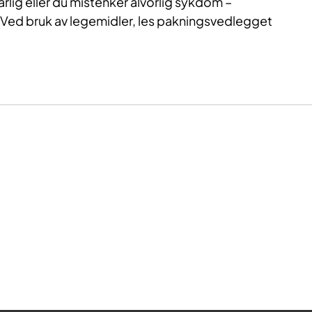
årlig eller du mistenker alvorlig sykdom –
 Ved bruk av legemidler, les pakningsvedlegget