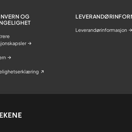
NVERN OG
LEVERANDØRINFOR
ENGELIGHET
Leverandørinformasjon
trere
sjonskapsler
ern
elighetserklæring