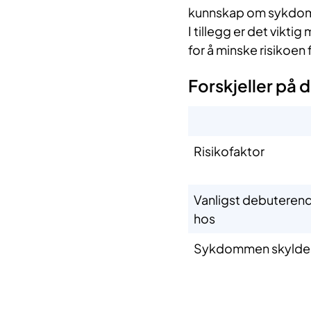
kunnskap om sykdomme
I tillegg er det vikti
for å minske risikoen 
Forskjeller på 
Risikofaktor
Vanligst debuteren
hos
Sykdommen skylde