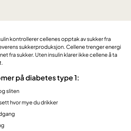
Insulin kontrollerer cellenes opptak av sukker fra
leverens sukkerproduksjon. Cellene trenger energi
et fra sukker. Uten insulin klarer ikke cellene å ta
t.
mer på diabetes type 1:
g sliten
sett hvor mye du drikker
edgang
ng