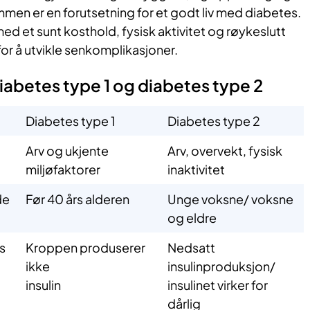
n er en forutsetning for et godt liv med diabetes.
g med et sunt kosthold, fysisk aktivitet og røykeslutt
for å utvikle senkomplikasjoner.
diabetes type 1 og diabetes type 2
Diabetes type 1
Diabetes type 2
Arv og ukjente
Arv, overvekt, fysisk
miljøfaktorer
inaktivitet
de
Før 40 års alderen
Unge voksne/ voksne
og eldre
s
Kroppen produserer
Nedsatt
ikke
insulinproduksjon/
insulin
insulinet virker for
dårlig