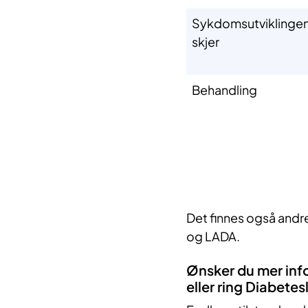
Sykdomsutviklinge
skjer
Behandling
Det finnes også and
og LADA.
Ønsker du mer inf
eller ring Diabetes