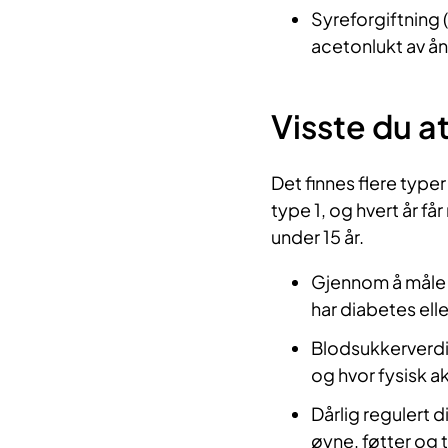
Syreforgiftning
acetonlukt av å
Visste du a
Det finnes flere typ
type 1, og hvert år f
under 15 år.
Gjennom å måle b
har diabetes elle
Blodsukkerverdie
og hvor fysisk ak
Dårlig regulert d
øyne, føtter og 