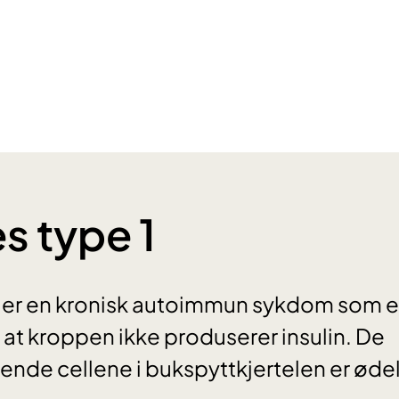
s type 1
 er en kronisk autoimmun sykdom som er t
at kroppen ikke produserer insulin. De
ende cellene i bukspyttkjertelen er øde