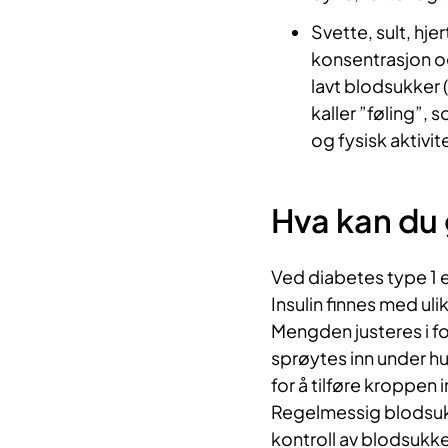
Svette, sult, hjer
konsentrasjon o
lavt blodsukker 
kaller ”føling”, 
og fysisk aktivit
Hva kan du 
Ved diabetes type 1 er
Insulin finnes med ulik
Mengden justeres i for
sprøytes inn under hu
for å tilføre kroppen i
Regelmessig blodsukk
kontroll av blodsukk