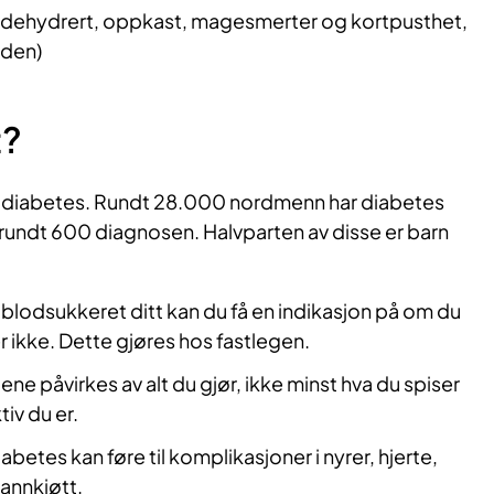
 (dehydrert, oppkast, magesmerter og kortpusthet,
nden)
t?
er diabetes. Rundt 28.000 nordmenn har diabetes
år rundt 600 diagnosen. Halvparten av disse er barn
lodsukkeret ditt kan du få en indikasjon på om du
r ikke. Dette gjøres hos fastlegen.
ne påvirkes av alt du gjør, ikke minst hva du spiser
tiv du er.
iabetes kan føre til komplikasjoner i nyrer, hjerte,
tannkjøtt.