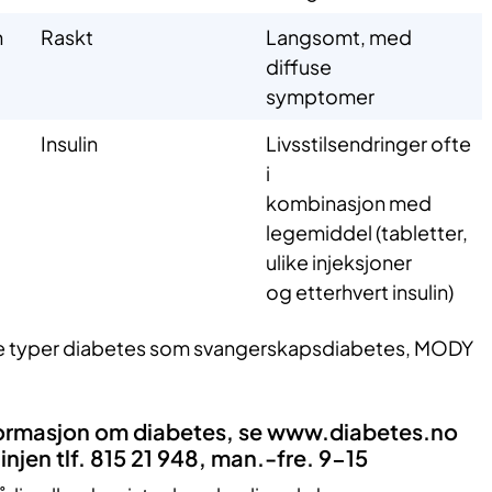
n
Raskt
Langsomt, med
diffuse
symptomer
Insulin
Livsstilsendringer ofte
i
kombinasjon med
legemiddel (tabletter,
ulike injeksjoner
og etterhvert insulin)
re typer diabetes som svangerskapsdiabetes, MODY
ormasjon om diabetes, se www.diabetes.no
linjen tlf. 815 21 948, man.-fre. 9-15