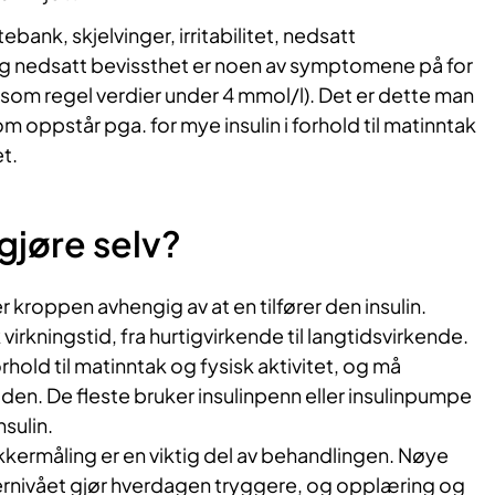
tebank, skjelvinger, irritabilitet, nedsatt
g nedsatt bevissthet er noen av symptomene på for
(som regel verdier under 4 mmol/l). Det er dette man
som oppstår pga. for mye insulin i forhold til matinntak
et.
gjøre selv?
 kroppen avhengig av at en tilfører den insulin.
 virkningstid, fra hurtigvirkende til langtidsvirkende.
hold til matinntak og fysisk aktivitet, og må
den. De fleste bruker insulinpenn eller insulinpumpe
nsulin.
ermåling er en viktig del av behandlingen. Nøye
ernivået gjør hverdagen tryggere, og opplæring og