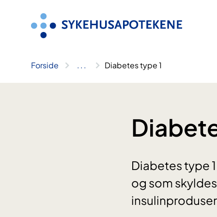
Hopp
til
innhold
Forside
..
.
Diabetes type 1
Diabete
Diabetes type 1
og som skyldes 
insulinproduser