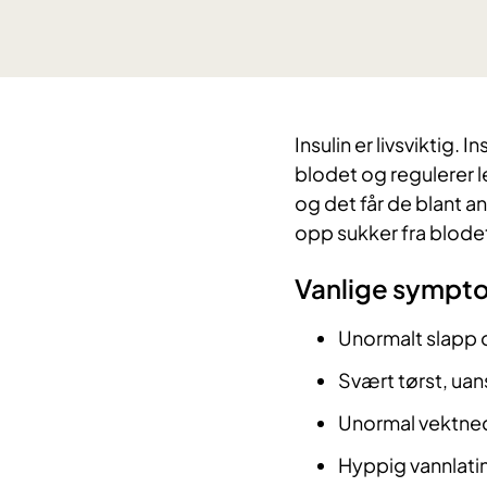
Insulin er livsviktig. 
blodet og regulerer 
og det får de blant ann
opp sukker fra blode
Vanlige sympto
Unormalt slapp o
Svært tørst, uan
Unormal vektn
Hyppig vannlati