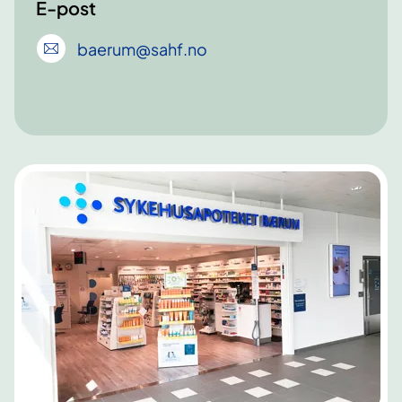
E-post
baerum
@sahf
.no