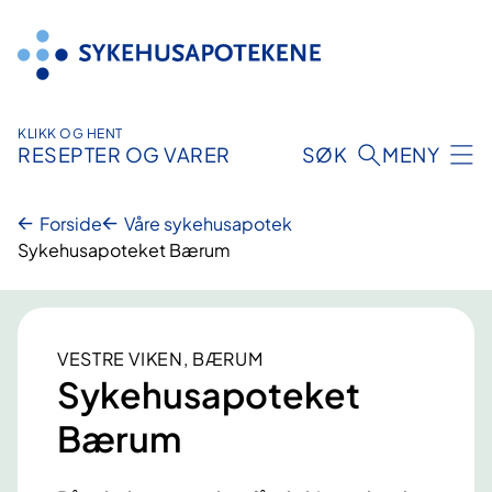
Hopp
til
innhold
KLIKK OG HENT
RESEPTER OG VARER
SØK
MENY
Forside
Våre sykehusapotek
Sykehusapoteket Bærum
VESTRE VIKEN, BÆRUM
Sykehusapoteket
Bærum