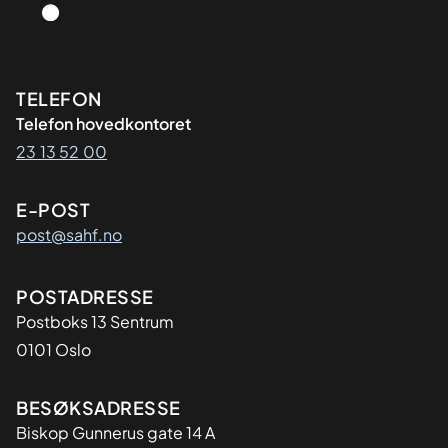
Kontaktinformasjon
TELEFON
Telefon hovedkontoret
23 13 52 00
E-POST
post@sahf.no
Adresse
POSTADRESSE
Postboks 13 Sentrum
0101 Oslo
BESØKSADRESSE
Biskop Gunnerus gate 14 A