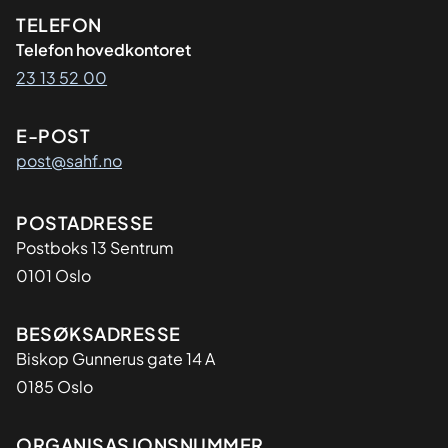
Kontaktinformasjon
TELEFON
Telefon hovedkontoret
23 13 52 00
E-POST
post@sahf.no
Adresse
POSTADRESSE
Postboks 13 Sentrum
0101 Oslo
BESØKSADRESSE
Biskop Gunnerus gate 14 A
0185 Oslo
ORGANISASJONSNUMMER