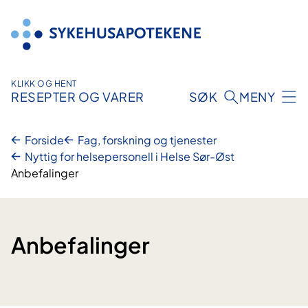
Hopp
til
innhold
KLIKK OG HENT
RESEPTER OG VARER
SØK
MENY
Forside
Fag, forskning og tjenester
Nyttig for helsepersonell i Helse Sør-Øst
Anbefalinger
Anbefalinger